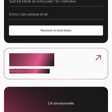
Recevoir le livret blanc
Refonte de site
en vue ?
P
a
r
l
o
n
s
-
e
n
Conseils croissance
Conseils croissance