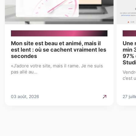
IMMERSION, SITES INTERNET
E-COM
Mon site est beau et animé, mais il
Une r
est lent : où se cachent vraiment les
min 
secondes
97% 
Stud
«J’adore votre site, mais il rame. Je ne suis
pas allé au...
Vendr
c’est 
03 août, 2026
27 juil