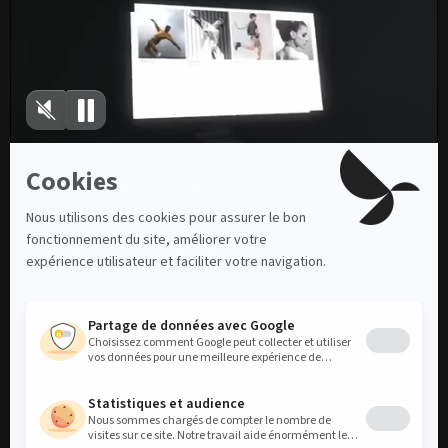
Portfolio
L’agence
Actualités du digital & use cases
Nous contacter
Nos services
Conseil en stratégie et innovation
E-commerce
Sites immersifs & gamification
Sites vitrines
Configurateurs 3D/2D
Juridiques
Politique de confidentialité
Mentions légales