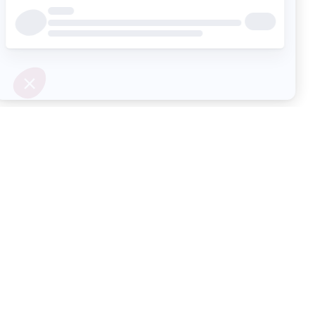
Retour au début
231 rue Saint-Honoré
75001 Paris
+33 6 49 16 26 52
contact@colibrity.com