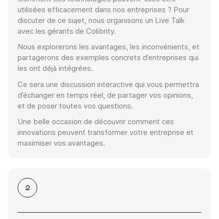
utilisées efficacement dans nos entreprises ? Pour
discuter de ce sujet, nous organisons un Live Talk
avec les gérants de Colibrity.
Nous explorerons les avantages, les inconvénients, et
partagerons des exemples concrets d’entreprises qui
les ont déjà intégrées.
Merci! Profitez de regarder.
Ce sera une discussion interactive qui vous permettra
Vous pouvez désormais visionner
d’échanger en temps réel, de partager vos opinions,
l'enregistrement complet du webinaire et
et de poser toutes vos questions.
télécharger la présentation PDF.
Une belle occasion de découvrir comment ces
innovations peuvent transformer votre entreprise et
maximiser vos avantages.
2