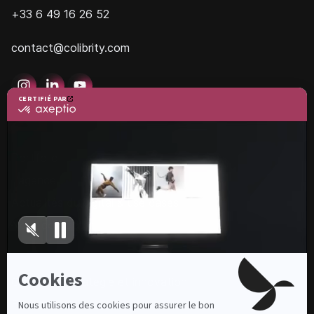
+33 6 49 16 26 52
contact@colibrity.com
Colibrity
Portfolio
L’agence
Actualités du digital & use cases
Nous contacter
Nos services
Conseil en stratégie et innovation
E-commerce